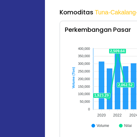
Komoditas
Tuna-Cakalang
Perkembangan Pasar
400,000
2,509.64
350,000
300,000
Volume (Ton)
250,000
200,000
2,062.52
150,000
100,000
1,923.29
50,000
0
2020
2022
202
Volume
Nilai