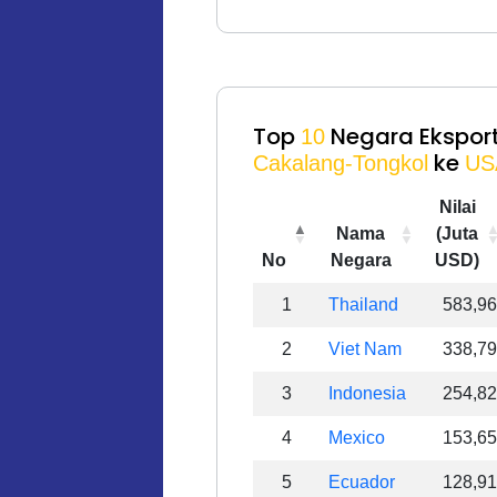
Top
Negara Eksport
10
ke
Cakalang-Tongkol
US
Nilai
Nama
(Juta
No
Negara
USD)
No
Nama
Nilai
1
Thailand
583,96
Negara
(Juta
2
Viet Nam
USD)
338,79
3
Indonesia
254,82
4
Mexico
153,65
5
Ecuador
128,91