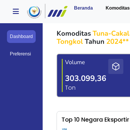
Beranda
Komodita
Komoditas
Tuna-Cakal
Dashboard
Tongkol
Tahun
2024*
Preferensi
Volume
303.099,36
Ton
Top 10 Negara Eksportir
USA