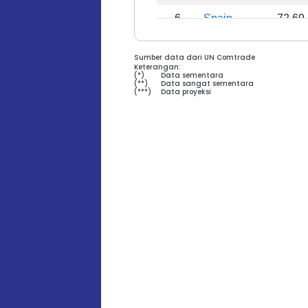
6
Spain
72,69
7
Fiji
64,39
Sumber data dari UN Comtrade
Keterangan:
8
Senegal
55,98
(*)
Data sementara
(**)
Data sangat sementara
(***)
Data proyeksi
9
Philippines
46,51
10
Costa Rica
40,09