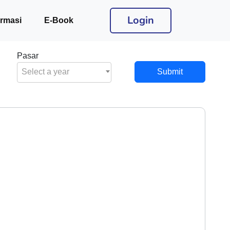
Login
ormasi
E-Book
Pasar
Select a year
Submit