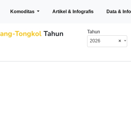
Komoditas
Artikel & Infografis
Data & Inf
lang-Tongkol
Tahun
Tahun
2026
×
a-Cakalang-Tongkol - US