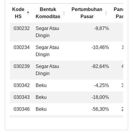
160414
Diolah Atau
6,20%
Kode
Bentuk
Pertumbuhan
Pangsa
Diawetkan
HS
Komoditas
Pasar
Pasar
Kode
Bentuk
Pertumbuhan
Pangsa
030232
Segar Atau
-9,87%
3,2
HS
Komoditas
Pasar
Pasar
Dingin
030234
Segar Atau
-10,46%
11,0
Dingin
030239
Segar Atau
-82,64%
41,9
Dingin
030342
Beku
-4,25%
30,0
030343
Beku
-18,00%
0,8
030346
Beku
-56,30%
25,0
030349
Beku
-53,49%
2,8
030487
Fillet Dan
-7,78%
36,8