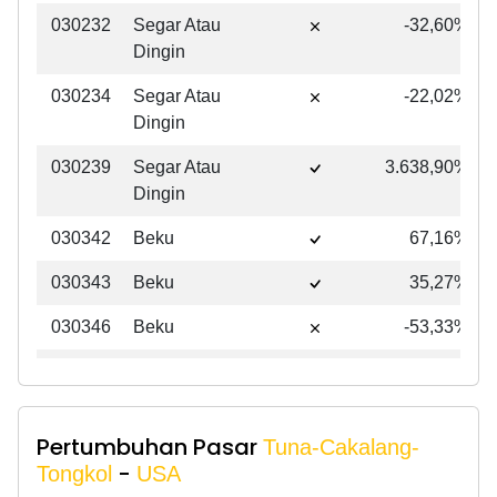
Kode
Bentuk
Prioritas
YoY
030232
Segar Atau
-32,60%
HS
Komoditas
Pangsa
Dingin
Pasar
030234
Segar Atau
-22,02%
Dingin
030239
Segar Atau
3.638,90%
Dingin
030342
Beku
67,16%
030343
Beku
35,27%
030346
Beku
-53,33%
030349
Beku
-89,90%
030487
Fillet Dan
-2,79%
Pertumbuhan Pasar
Daging
Tuna-Cakalang-
-
Lainnya
Tongkol
USA