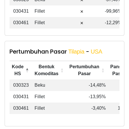
HS
Komoditas
Pangsa
030431
Fillet
Pasar
-99,96%
030461
Fillet
-12,29%
Pertumbuhan Pasar
-
Tilapia
USA
Kode
Bentuk
Pertumbuhan
Pangsa
HS
Komoditas
Pasar
Pasar
Kode
Bentuk
Pertumbuhan
Pangsa
030323
Beku
-14,48%
0,8
HS
Komoditas
Pasar
Pasar
030431
Fillet
-13,95%
0,0
030461
Fillet
-3,40%
14,4