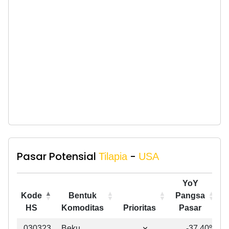
Pasar Potensial
-
Tilapia
USA
YoY
Kode
Bentuk
Pangsa
HS
Komoditas
Prioritas
Pasar
Kode
Bentuk
Prioritas
YoY
030323
Beku
-37,40%