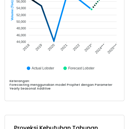
56,000
Volume (Ton)
54,000
52,000
50,000
48,000
46,000
44,000
2019
2020
2021
2022
2023*
2024***
2018
2025***
Actual Lobster
Forecast Lobster
Keterangan:
Forecasting menggunakan model Prophet dengan Parameter
Yearly Seasonal Additive
Proyeksi Kebutuhan Tahunan