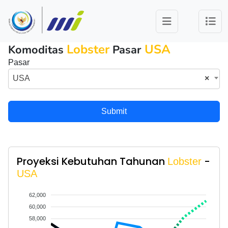
Lobster
USA
Komoditas
Pasar
Pasar
USA
×
Submit
Proyeksi Kebutuhan Tahunan
-
Lobster
USA
62,000
60,000
58,000