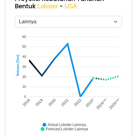
Bentuk
-
Lobster
USA
60
50
40
Volume (Ton)
30
20
10
0
2018
2019
2020
2021
2022
2023*
2024***
2025***
Actual Lobster Lainnya
Forecast Lobster Lainnya