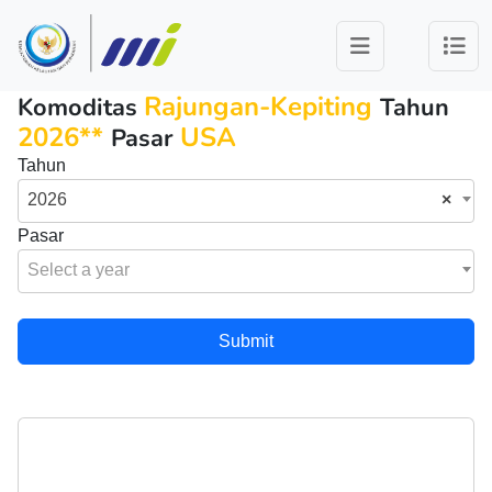
Rajungan-Kepiting
Komoditas
Tahun
2026**
USA
Pasar
Tahun
2026
×
Pasar
Select a year
Submit
Preferensi Pasar Rajungan-Kepiting -