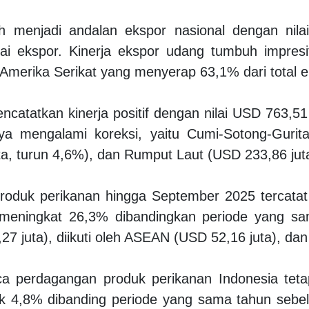
h menjadi andalan ekspor nasional dengan nil
ai ekspor. Kinerja ekspor udang tumbuh impres
merika Serikat yang menyerap 63,1% dari total e
catatkan kinerja positif dengan nilai USD 763,5
a mengalami koreksi, yaitu Cumi-Sotong-Gurit
a, turun 4,6%), dan Rumput Laut (USD 233,86 juta
or produk perikanan hingga September 2025 tercat
ni meningkat 26,3% dibandingkan periode yang sa
7 juta), diikuti oleh ASEAN (USD 52,16 juta), dan
a perdagangan produk perikanan Indonesia teta
ik 4,8% dibanding periode yang sama tahun sebel