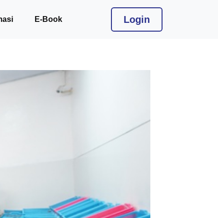
Login
masi
E-Book