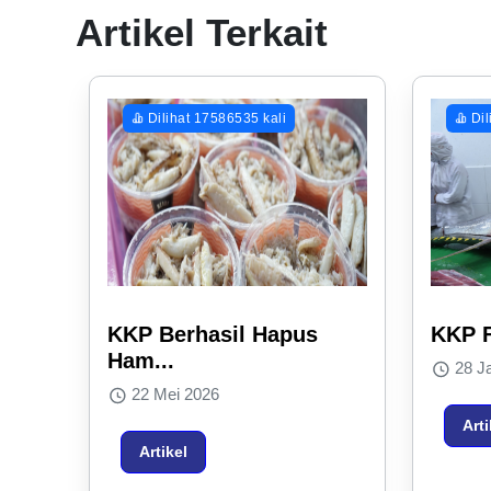
Artikel Terkait
Dilihat 17586535 kali
Dil
KKP Berhasil Hapus
KKP F
Ham...
28 Ja
22 Mei 2026
Arti
Artikel