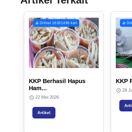
Dilihat 16381496 kali
Dil
KKP Berhasil Hapus
KKP F
Ham...
28 Ja
22 Mei 2026
Arti
Artikel